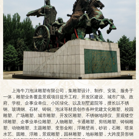
上海牛刀泡沫雕塑有限公司，集雕塑设计、制作、安装、服务于
一体，雕塑业务覆盖景观项目提升工程、开发区建设、城市广场、政
府、学校、企事业单位、小区绿化、以及别墅庭院等，擅长以不锈
钢、玻璃钢、石材、铸铜、泡沫等材质创作各种党建文化雕塑、校园
雕塑、广场雕塑、城市雕塑、开发区雕塑、不锈钢地球仪、景观镂空
球雕塑、企事业单位雕塑、人物雕塑、卡通雕塑、剪纸雕塑、铸铜雕
塑、动物雕塑、主题雕塑、变形金刚，浮雕壁画，砂岩，石雕、喷泉
水艺、圆雕、浮雕，景观雕塑，园林雕塑，地标雕塑，大跨度异形钢